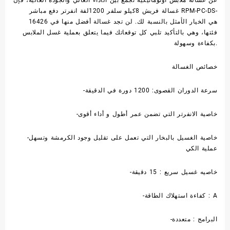
غسالة فريش 8كيلو سلفر 1200لفة انفرتر دفع مباشر RPM-PC-DS-
16426 هي الخيار الأمثل بالنسبة لك. لن تجد غسالة أفضل منها في
فئتها، وهي بالتأكيد تلبي كل توقعاتك فيما يتعلق بعملية غسل الملابس
بكفاءة وسهولة.
خصائص الغسالة
-سرعة الدوران القصوى: 1200 دورة في الدقيقة
-خاصية الانفرتر التي تضمن عمر أطول و أداء أقوى
-خاصية الغسيل بالبخار التي تعمل على تقليل وجود الكرمشة وتسهل
عملية الكي
-خاصيه غسيل سريع : 15 دقيقة
-كفاءة استهلاك الطاقة : A
-البرامج : متعددة