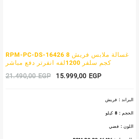
RPM-PC-DS-16426 غسالة ملابس فريش 8
كجم سلفر 1200لفه انفرتر دفع مباشر
Original
Current
21.490,00
EGP
15.999,00
EGP
price
price
البراند : فريش
was:
is:
21.490,00 EGP.
15.999,00 E
الحجم : 8 كيلو
اللون : فضي