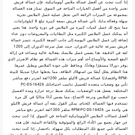
إذا كنت تبحث عن أفضل غسالة ملابس أوتوماتيكية، فإن غسالة فريش
تعتبر واحدة من أفضل الخيارات المتاحة في السوق. تمتاز هذه الغسالة
بمجموعة من الميزات الرائعة التي تجعل عملية غسل الملابس تجربة
سهلة وفعالة.بدايةً، تأتي غسالة فريش بسعة كبيرة تبلغ 8 كيلوغرامات،
مما يتيح لك غسل كميات كبيرة من الملابس في دورة واحدة. هذا يعني
أنه يمكنك غسل الملابس الكبيرة مثل البطانيات والمفروشات دون عناء
إضافة إلى غسل الملابس اليومية.إلى جانب السعة الكبيرة، تتميز غسالة
فريش بسرعة عالية في الدوران، حيث تصل سرعة الدوران إلى 1200
لفة في الدقيقة. هذا يضمن غسل ملابسك بفعالية عالية ويساعد في إزالة
البقع الصعبة والأوساخ.أحد أهم ميزات هذه الغسالة هو نظام الانفرتر الذي
يوفر دورانًا مستقرًا وهادئًا، ويحافظ على جودة الملابس ويطيل عمرها.
هذا النظام يقلل أيضًا من استهلاك الطاقة، مما يجعلها خيارًا صديقًا للبيئة
واقتصاديًا غسالة فريش 8كيلو سلفر 1200لفة انفرتر دفع مباشر RPM-
PC-DS-16426 تأتي مع وضعيات متعددة للغسيل تناسب احتياجاتك
المختلفة. بفضل هذه الوضعيات، يمكنك ضبط درجة حرارة ومدة الغسيل
حسب نوع الملابس ودرجة الاتساخ، مما يضمن أداءً مثاليًا في كل مرة
تستخدم فيها الغسالة. للختام، يمكن القول بثقة أن غسالة فريش 8كيلو
سلفر 1200لفة انفرتر دفع مباشر RPM-PC-DS-16426 هي واحدة من
أفضل غسالات الملابس الأوتوماتيكية المتاحة في السوق. إذا كنت تبحث
عن جهاز يجمع بين الأداء الرائع والموثوقية والكفاءة البيئية، فإن هذه
الغسالة تلبي جميع تلك المتطلبات بكل سهولة. باختصار، إذا كنت تبحث
عن غسالة ملابس أوتوماتيكية تجمع بين الأداء العالي والجودة العالية، فإن