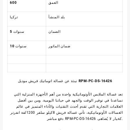
العمق
600
بلد المنشأ
تركيا
الضمان
5 سنوات
ضمان الماتور
10 سنوات
RPM-PC-DS-16426
نبذة عن غسالة اتوماتيك فريش موديل
تعد غسالة الملابس الأوتوماتيكية واحدة من أهم الأجهزة المنزلية التي
تساعدنا في توفير الوقت والجهد في حياتنا اليومية. ومن بين أفضل
العلامات التجارية التي تقدم أحدث التقنيات والأداء المتميز في عالم
الغسالات الأوتوماتيكية، تأتي غسالة فريش 8كيلو سلفر 1200لفة انفرتر
دفع مباشر RPM-PC-DS-16426 كخيار لا يُضاهى.