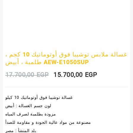
غسالة ملابس توشيبا فوق أوتوماتيك 10 كجم ،
طلمبة ، أبيض AEW-E1050SUP
Original
Current
17.700,00
EGP
15.700,00
EGP
price
price
غسالة توشيبا فوق أوتوماتيك 10 كيلو
was:
is:
لون جسم الغسالة : أبيض
17.700,00 EGP.
15.700,00 E
مزودة بطلمبة لصرف المياه
مصنوعة من مواد عالية الجودة و مقاومة للصدأ
بلد المنشأ : مصر