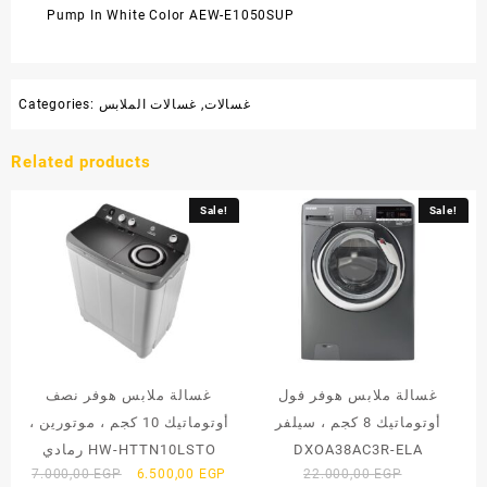
Pump In White Color AEW-E1050SUP
غسالات
,
غسالات الملابس
Categories:
Related products
Sale!
Sale!
غسالة ملابس هوفر فول
غسالة ملابس هوفر نصف
أوتوماتيك 8 كجم ، سيلفر
أوتوماتيك 10 كجم ، موتورين ،
DXOA38AC3R-ELA
رمادي HW-HTTN10LSTO
Original
Current
Original
7.000,00
EGP
6.500,00
EGP
22.000,00
EGP