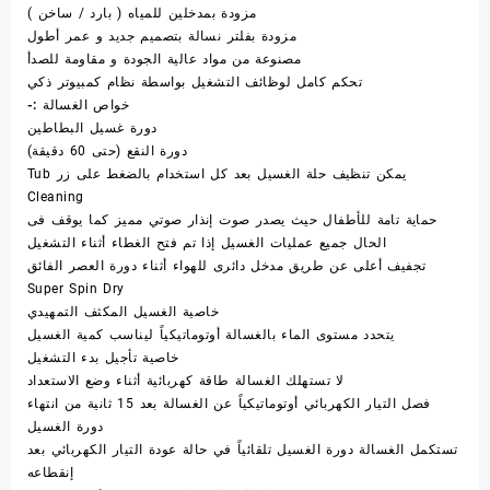
مزودة بمدخلين للمياه ( بارد / ساخن )
مزودة بفلتر نسالة بتصميم جديد و عمر أطول
مصنوعة من مواد عالية الجودة و مقاومة للصدأ
تحكم كامل لوظائف التشغيل بواسطة نظام كمبيوتر ذكي
خواص الغسالة :-
دورة غسيل البطاطين
دورة النقع (حتى 60 دقيقة)
يمكن تنظيف حلة الغسيل بعد كل استخدام بالضغط على زر Tub
Cleaning
حماية تامة للأطفال حيث يصدر صوت إنذار صوتي مميز كما يوقف فى
الحال جميع عمليات الغسيل إذا تم فتح الغطاء أثناء التشغيل
تجفيف أعلى عن طريق مدخل دائرى للهواء أثناء دورة العصر الفائق
Super Spin Dry
خاصية الغسيل المكثف التمهيدي
يتحدد مستوى الماء بالغسالة أوتوماتيكياً ليناسب كمية الغسيل
خاصية تأجيل بدء التشغيل
لا تستهلك الغسالة طاقة كهربائية أثناء وضع الاستعداد
فصل التيار الكهربائي أوتوماتيكياً عن الغسالة بعد 15 ثانية من انتهاء
دورة الغسيل
تستكمل الغسالة دورة الغسيل تلقائياً في حالة عودة التيار الكهربائي بعد
إنقطاعه