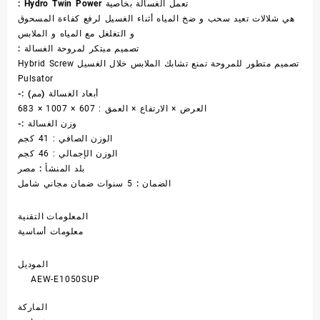
تعمل الغسالة بخاصية Hydro Twin Power :
هي شلالات تعيد سحب و ضخ المياه أثناء الغسيل لرفع كفاءة المسحوق
و التغلغل مع المياه و الملابس
تصميم مبتكر لمروحة الغسالة :
تصميم متطور للمروحة تمنع تشابك الملابس خلال الغسيل Hybrid Screw
Pulsator
أبعاد الغسالة (مم) :-
العرض × الارتفاع × العمق : 607 × 1007 × 683
وزن الغسالة :-
الوزن الصافي : 41 كجم
الوزن الإجمالي : 46 كجم
بلد المنشأ :
مصر
الضمان :
5 سنوات ضمان مجاني شامل
المعلومات التقنية
معلومات أساسية
الموديل
AEW-E1050SUP
الماركة