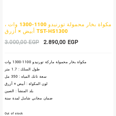
مكواة بخار محمولة تورنيدو 1100-1300 وات ،
أبيض × أزرق TST-HS1300
Original
Current
3.000,00
EGP
2.890,00
EGP
price
price
مكواة بخار محمولة ماركة تورنيدو 1100-1300 وات
was:
is:
طول السلك : 1.7 متر
3.000,00 EGP.
2.890,00 EGP.
سعة تانك المياه : 350 مل
لون المكواة : أبيض × أزرق
بلد المنشأ : الصين
ضمان مجاني شامل لمدة سنة
Out of stock