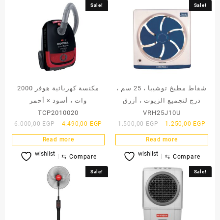
Sale!
Sale!
شفاط مطبخ توشيبا ، 25 سم ،
مكنسة كهربائية هوفر 2000
درج لتجميع الزيوت ، أزرق
وات ، أسود × أحمر
TCP2010020
VRH25J10U
Original
Current
Original
Curr
6.000,00
EGP
4.490,00
EGP
1.500,00
EGP
1.250,00
EGP
price
price
price
price
Read more
Read more
was:
is:
was:
is:
wishlist
wishlist
6.000,00 EGP.
4.490,00 EGP.
1.500,00 EGP.
1.25
⇆
Compare
⇆
Compare
Sale!
Sale!