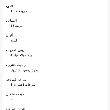
النوع
مروحة حائط
المقاس
16 بوصة
الألوان
أسود
ريش المروحة
4 ريشة بلاستيك
ريموت كنترول
بدون ريموت كنترول
سرعة المروحة
3 سرعات اختيارية
مؤقت تشغيل
–
الوزن الصافى