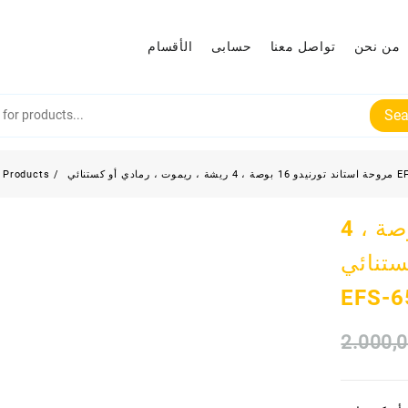
من نحن
تواصل معنا
حسابى
الأقسام
Sea
 ، رمادي أو كستنائي EFS-65
Products
مروحة استاند تورنيدو 16 بوصة ، 4
ستنائي
EFS-6
2.000,