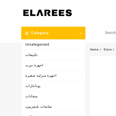
Skip
to
content
Category
Uncategorized
Home
Store
تكييفات
اجهزة تبريد
اجهزة منزليه صغيره
بوتاجازات
سخانات
شاشات تليفزيون