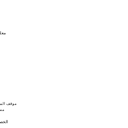
معل
ا
موقف المن
مست
الخصا