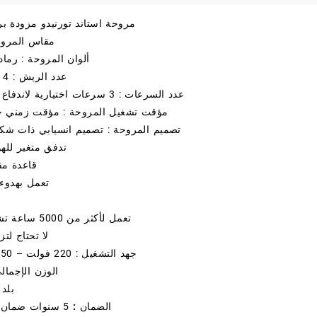
مروحة استاند تورنيدو مزودة ب
مقاس المروحة : 6
ألوان المروحة : رماد
عدد الريش : 4 ريشة بلاستيك
عدد السرعات : 3 سرعات اختيارية لاندفاع هواء المروحة
مؤقت تشغيل المروحة : مؤقت زمني حتى 4 س
تصميم المروحة : تصميم انسيابي ذات شكل
تدفق متغير للهوا
قاعدة مق
تعمل بهدوء 
تعمل لأكثر من 5000 ساعة تشغيل متواصلة
لا تحتاج لت
جهد التشغيل : 220 فولت – 50 هرتز / الثانية
الوزن الإجمالي
بلد 
الضمان :
5 سنوات ضمان مجاني شامل