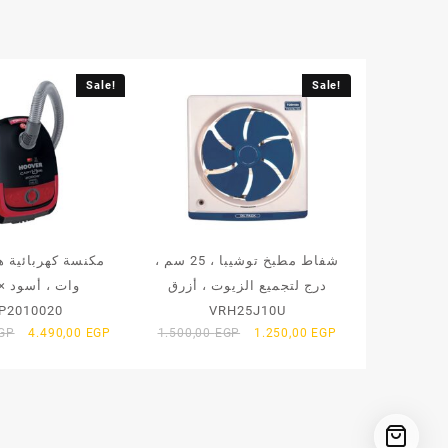
Sale!
Sale!
شفاط مطبخ توشيبا ، 25 سم ،
درج لتجميع الزيوت ، أزرق
وات ، أسود ×
P2010020
VRH25J10U
Original
Current
Original
Current
GP
4.490,00
EGP
1.500,00
EGP
1.250,00
EGP
price
price
price
price
was:
is:
was:
is:
6.000,00 EGP.
4.490,00 EGP.
1.500,00 EGP.
1.250,00 EGP.