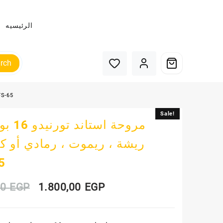
الرئيسيه
rch
مروحة استاند تورنيدو 16 بوصة ، 4 ريشة ، ريموت
Sale!
Sale!
ريشة ، ريموت ، رمادي أو ك
5
Original
Current
00
EGP
1.800,00
EGP
price
price