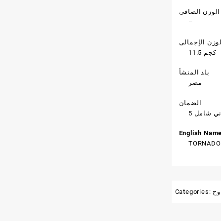
الوزن الصافى
–
وزن الإجمالى
11.5 كجم
بلد المنشأ
مصر
الضمان
ني شامل
English Nam
TORNADO S
وح
Categories: