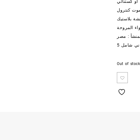
موت كنترول
لمنشأ : مصر
اني شامل
Out of stoc