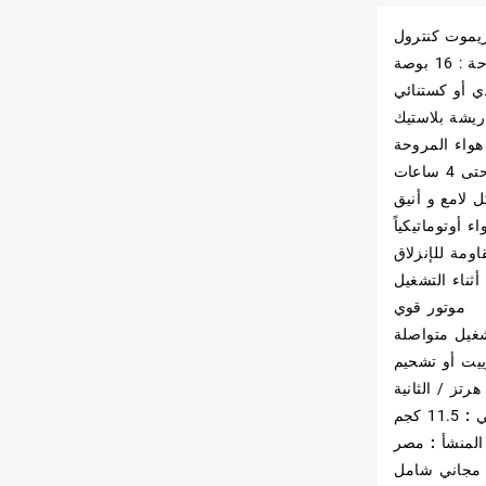
ريموت كنترول
1 بوصة
ي أو كستنائي
اعات
 لامع و أنيق
ء أوتوماتيكياً
اومة للإنزلاق
أثناء التشغيل
موتور قوي
زييت أو تشحيم
 :
11.5 كجم
المنشأ :
مصر