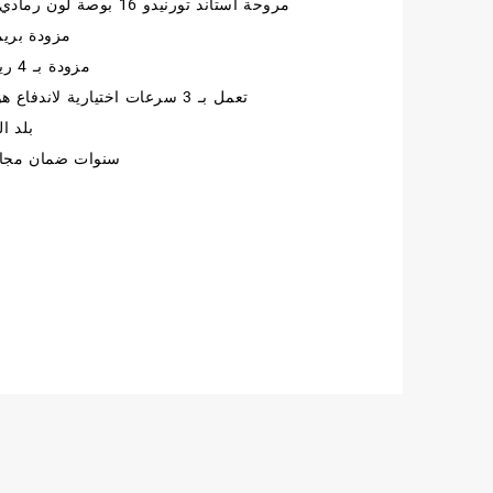
مروحة استاند تورنيدو 16 بوصة لون رمادي أو كستنائي
was:
is:
مزودة بري
2.000,00 EGP.
1.800,00 EGP.
مزودة بـ 4 ريشة بلاستيك
تعمل بـ 3 سرعات اختيارية لاندفاع هواء المروحة
بلد ا
5 سنوات ضمان مج
k