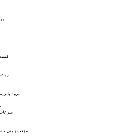
مرو
كستنا
4 ريش
ر
مزود بالريم
س
3 سرعات 
مؤقت زمني حتى 4 ساع