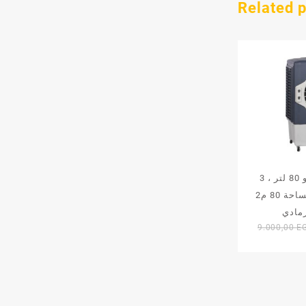
Related 
مبرد هواء تورنيدو 80 لتر ، 3
سرعات ، يغطي مساحة 80 م2
9.000,00
E