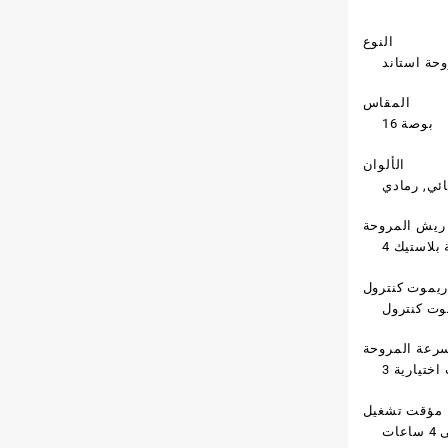
النوع
حة استاند
المقاس
16 بوصة
الألوان
ئي, رمادي
ريش المروحة
ة بلاستيك
يموت كنترول
وت كنترول
رعة المروحة
اختيارية
مؤقت تشغيل
ات