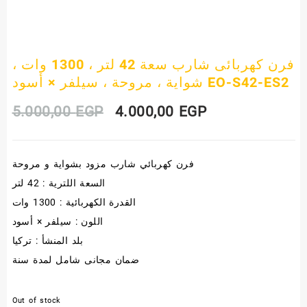
فرن كهربائى شارب سعة 42 لتر ، 1300 وات ،
شواية ، مروحة ، سيلفر × أسود EO-S42-ES2
Original
Current
5.000,00
EGP
4.000,00
EGP
price
price
فرن كهربائي شارب مزود بشواية و مروحة
was:
is:
السعة اللترية : 42 لتر
5.000,00 EGP.
4.000,00 EGP.
القدرة الكهربائية : 1300 وات
اللون : سيلفر × أسود
بلد المنشأ : تركيا
ضمان مجانى شامل لمدة سنة
Out of stock