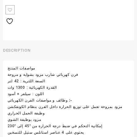
DESCRIPTION
مواصفات المنتج
فرن كهربائي شارب مزود بشواية و مروحة
السعة اللترية : 42 لتر
القدرة الكهربائية : 1300 وات
اللون : سيلفر × أسود
وظائف و مواصفات الفرن الكهربائي :-
مزود بمروحة تعمل على توزيع الحرارة داخل الفرن بنظام الكونفكشن
وظيفة الحمل الحراري
مزود بوظيفة الشوي
إمكانية التحكم في ضبط درجة الحرارة من °45 إلى °230
يحتوي على 4 عناصر استانلس ستيل للتسخين