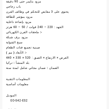
مزود بتايمر حتى 90 دقيقة
باب زجاجي
يحتوي على 3 مقابض للتحكم في وظائف الفرن
مزود بمؤشر للطاقة
مزود بإضاءة داخلية
الجهد : 220 – 240 فولت / 50 – 60 هرتز
ملحقات الفرن الكهربائي :-
مزود برف شبكة
سيخ الشواية
صينية تجميع فتات الطعام
الأبعاد ( مم ) :-
العرض × الارتفاع × العمق : 520 × 330 × 440
بلد المنشأ :
تركيا
الضمان :
ضمان مجاني شامل لمدة سنة
المعلومات التقنية
معلومات أساسية
الموديل
EO-S42-ES2