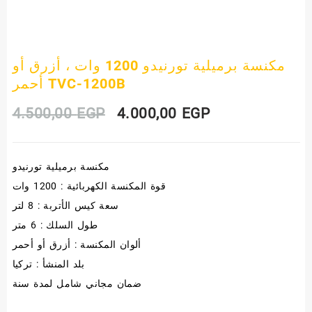
مكنسة برميلية تورنيدو 1200 وات ، أزرق أو
أحمر TVC-1200B
Original
Current
4.500,00
EGP
4.000,00
EGP
price
price
مكنسة برميلية تورنيدو
was:
is:
قوة المكنسة الكهربائية : 1200 وات
4.500,00 EGP.
4.000,00 EGP.
سعة كيس الأتربة : 8 لتر
طول السلك : 6 متر
ألوان المكنسة : أزرق أو أحمر
بلد المنشأ : تركيا
ضمان مجاني شامل لمدة سنة