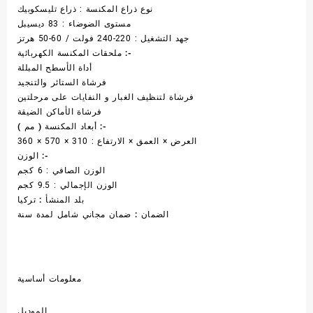
نوع ذراع المكنسة : ذراع تليسكوبيك
مستوى الضوضاء : 83 ديسيبل
جهد التشغيل : 220-240 فولت / 60-50 هرتز
ملحقات المكنسة الكهربائية :-
أداة الأسطح المبللة
فرشاة الستائر والتنجيد
فرشاة لتنظيف الغبار و النفايات على مرحلتين
فرشاة الأماكن الضيقة
أبعاد المكنسة ( مم ) :-
العرض × العمق × الارتفاع : 310 × 570 × 360
الوزن :-
الوزن الصافي : 6 كجم
الوزن الإجمالي : 9.5 كجم
بلد المنشأ :
تركيا
الضمان :
ضمان مجاني شامل لمدة سنة
معلومات أساسية
الموديل