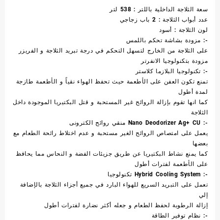
سعة الثلاجة الداخلية باللتر : 538 لتر
عدد أبواب الثلاجة : 2 باب زجاجي
لون الثلاجة : أسود
مزودة بشاشة تحكم باللمس :-
على الثلاجة من الخارج لتسهل التحكم في درجة تبريد الثلاجة و الفريزر
مزودة بتكنولوجيا الانفرتر
تكنولوجيا البلازما كلاستر :-
تمنع تكون العفن على الأطعمة حيث تحفظ الهواء نقياً و الأطعمة طازجة
لمدة أطول
كما انها تقوم بإزالة الروائح غير المستحبة و قتل البكتيريا الموجودة داخل
الثلاجة
منقي روائح الكترونى Nano Deodorizer Ag+ CU :-
يعمل على امتصاص الروائح الغير مستحبة و عدم اختلاط رائحة الطعام مع
بعضها
كما يمنع نشاط البكتيريا عن طريق جزيئات الفضة و النحاس مما يحافظ
على الأطعمة لفترات أطول
تكنولوجيا Hybrid Cooling System :-
تعمل على التبريد السريع للهواء البارد في جميع أجزاء الثلاجة بالإضافة
إلي
إزالة الرطوبة لحفظ الطعام و جعله أكثر نضارة لفترات أطول
نظام توفير الطاقة :-