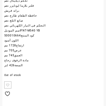
تحكم ديجيتال
نعم
فلتر بلازما ايونايزر
نعم
براند
فريش
حافظة الطعام طازج
نعم
صانع الثلج
نعم
التحكم فى التيار الكهربائي
نعم
FNT-M540 YB
اسم الموديل
كود المنتج
500010664
اللون
أسود
ارتفاع
1728 مم
عرض
705 مم
العمق
745 مم
مادة الرفوف
زجاج
السعة
426 لتر
Out of stock