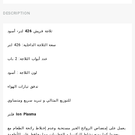
DESCRIPTION
ثلاجة فريش 426 لتر- أسود
سعة الثلاجة الداخلية: 426 لتر
عدد أبواب الثلاجة: 2 باب
لون الثلاجة : أسود
تدفق تيارات الهواء
للتوزيع المثالي و تبريد سريع ومتساوي
فلتر Ion Plasma
يعمل على إمتصاص الروائح الغير مستحبة وعدم إختلاط رائحة الطعام مع
بعضها كما يمنع نشاط البكتريا و الفطريات مما يحافظ على الأطعمة