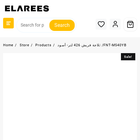
Skip
to
content
Search
ثلاجة فريش 426 لتر- أسود /FNT-M540YB
Products
Store
Home
Sale!
Sale!