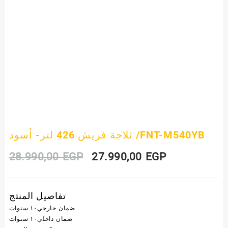
ثلاجة فريش 426 لتر- أسود /FNT-M540YB
Original
Current
28.990,00
EGP
27.990,00
EGP
price
price
تفاصيل المنتج
was:
is:
ضمان خارجي
١٠ سنوات
28.990,00 EGP.
27.990,00 E
ضمان داخلي
١٠ سنوات