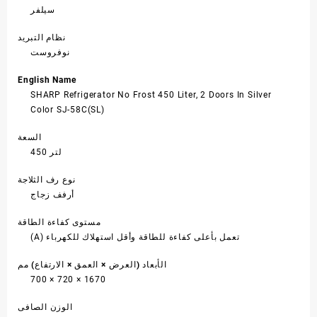
سيلفر
نظام التبريد
نوفروست
English Name
SHARP Refrigerator No Frost 450 Liter, 2 Doors In Silver
Color SJ-58C(SL)
السعة
450 لتر
نوع رف الثلاجة
أرفف زجاج
مستوى كفاءة الطاقة
(A) تعمل بأعلى كفاءة للطاقة وأقل استهلاك للكهرباء
الأبعاد (العرض × العمق × الارتفاع) مم
700 × 720 × 1670
الوزن الصافى