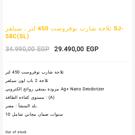
ثلاجة شارب نوفروست 450 لتر ، سيلفر SJ-
58C(SL)
Original
Current
34.990,00
EGP
29.490,00
EGP
price
price
ثلاجة شارب نوفروست 450 لتر
was:
is:
ثلاجة 2 باب لون سيلفر
34.990,00 EGP.
29.490,00 E
مزودة بمنقي روائح الكتروني Ag+ Nano Deodorizer
مستوى كفاءة الطاقة : (A)
بلد المنشأ : مصر
10 سنوات ضمان مجاني شامل
Out of stock