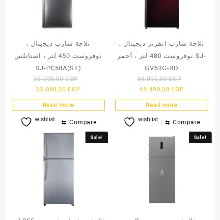
ثلاجة شارب انفرتر ديجيتال ،
ثلاجة شارب ديجيتال ،
نوفروست 480 لتر ، أحمر SJ-
نوفروست 450 لتر ، استانلس
SJ-PC58A(ST)
GV63G-RD
Original
Original
35.000,00
EGP
50.000,00
EGP
Current
price
Current
price
33.000,00
EGP
45.490,00
EGP
price
was:
price
was:
Read more
Read more
is:
35.000,00 EGP.
is:
50.000,00 
wishlist
wishlist
33.000,00 EGP.
45.490,00 E
⇆
Compare
⇆
Compare
Sale!
Sale!