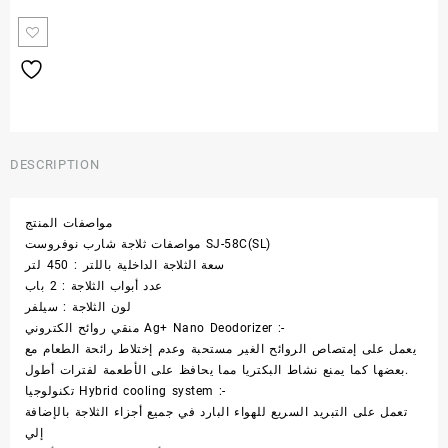
DESCRIPTION
مواصفات المنتج
مواصفات ثلاجة شارب نوفروست SJ-58C(SL)
سعة الثلاجة الداخلية باللتر : 450 لتر
عدد أبواب الثلاجة : 2 باب
لون الثلاجة : سيلفر
منقي روائح الكتروني Ag+ Nano Deodorizer :-
يعمل على إمتصاص الروائح الغير مستحبة وعدم إختلاط رائحة الطعام مع
بعضها كما يمنع نشاط البكتريا مما يحافظ على الأطعمة لفترات أطول.
تكنولوجيا Hybrid cooling system :-
تعمل على التبريد السريع للهواء البارد في جميع أجزاء الثلاجة بالإضافة
إلي