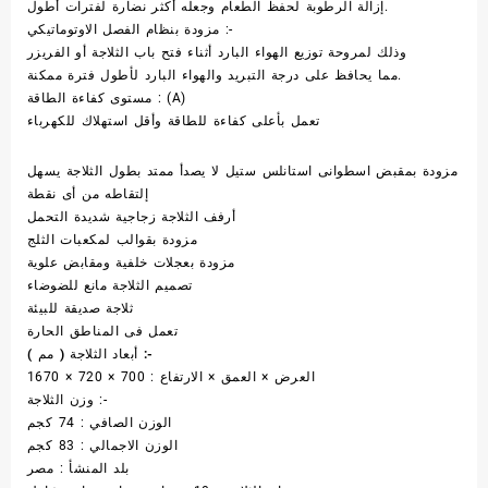
إزالة الرطوبة لحفظ الطعام وجعله أكثر نضارة لفترات أطول.
مزودة بنظام الفصل الاوتوماتيكي :-
وذلك لمروحة توزيع الهواء البارد أثناء فتح باب الثلاجة أو الفريزر
مما يحافظ على درجة التبريد والهواء البارد لأطول فترة ممكنة.
مستوى كفاءة الطاقة : (A)
تعمل بأعلى كفاءة للطاقة وأقل استهلاك للكهرباء
مزودة بمقبض اسطوانى استانلس ستيل لا يصدأ ممتد بطول الثلاجة يسهل
إلتقاطه من أى نقطة
أرفف الثلاجة زجاجية شديدة التحمل
مزودة بقوالب لمكعبات الثلج
مزودة بعجلات خلفية ومقابض علوية
تصميم الثلاجة مانع للضوضاء
ثلاجة صديقة للبيئة
تعمل فى المناطق الحارة
أبعاد الثلاجة ( مم ) :-
العرض × العمق × الارتفاع : 700 × 720 × 1670
وزن الثلاجة :-
الوزن الصافي : 74 كجم
الوزن الاجمالي : 83 كجم
بلد المنشأ : مصر