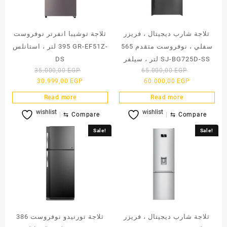
ثلاجة شارب ديجيتال ، فريزر
ثلاجة توشيبا انفرتر نوفروست
سفلي ، نوفروست متقدم 565
395 لتر ، استانلس GR-EF51Z-
لتر ، سيلفر SJ-BG725D-SS
DS
Original
Original
35.000,00
EGP
65.000,00
EGP
Current
price
Current
price
30.999,00
EGP
60.000,00
EGP
price
was:
price
was:
Read more
Read more
is:
35.000,00 EGP.
is:
65.000,00 
wishlist
wishlist
30.999,00 EGP.
60.000,00 E
⇆
Compare
⇆
Compare
Sale!
Sale!
ثلاجة شارب ديجيتال ، فريزر
ثلاجة تورنيدو نوفروست 386