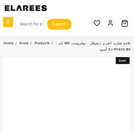
Skip
to
content
Search
ثلاجة شارب انفرتر ديجيتال ، نوفروست 480 لتر ،
Products
Store
Home
أسود SJ-PV63G-BK
Sale!
Sale!