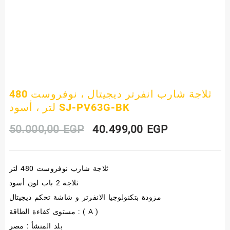
ثلاجة شارب انفرتر ديجيتال ، نوفروست 480
لتر ، أسود SJ-PV63G-BK
Original
Current
50.000,00
EGP
40.499,00
EGP
price
price
ثلاجة شارب نوفروست 480 لتر
was:
is:
ثلاجة 2 باب لون أسود
50.000,00 EGP.
40.499,00 E
مزودة بتكنولوجيا الانفرتر و شاشة تحكم ديجيتال
مستوى كفاءة الطاقة : ( A )
بلد المنشأ : مصر