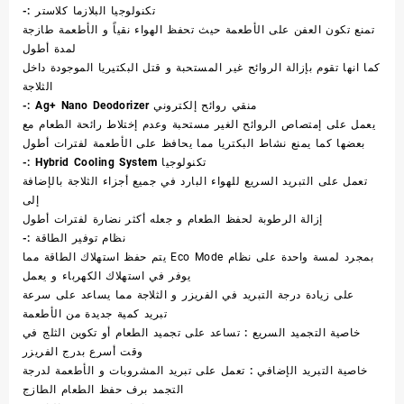
تكنولوجيا البلازما كلاستر :-
تمنع تكون العفن على الأطعمة حيث تحفظ الهواء نقياً و الأطعمة طازجة
لمدة أطول
كما انها تقوم بإزالة الروائح غير المستحبة و قتل البكتيريا الموجودة داخل
الثلاجة
منقي روائح إلكتروني Ag+ Nano Deodorizer :-
يعمل على إمتصاص الروائح الغير مستحبة وعدم إختلاط رائحة الطعام مع
بعضها كما يمنع نشاط البكتريا مما يحافظ على الأطعمة لفترات أطول
تكنولوجيا Hybrid Cooling System :-
تعمل على التبريد السريع للهواء البارد في جميع أجزاء الثلاجة بالإضافة
إلى
إزالة الرطوبة لحفظ الطعام و جعله أكثر نضارة لفترات أطول
نظام توفير الطاقة :-
بمجرد لمسة واحدة على نظام Eco Mode يتم حفظ استهلاك الطاقة مما
يوفر في استهلاك الكهرباء و يعمل
على زيادة درجة التبريد في الفريزر و الثلاجة مما يساعد على سرعة
تبريد كمية جديدة من الأطعمة
خاصية التجميد السريع :
تساعد على تجميد الطعام أو تكوين الثلج في
وقت أسرع بدرج الفريزر
خاصية التبريد الإضافي :
تعمل على تبريد المشروبات و الأطعمة لدرجة
التجمد برف حفظ الطعام الطازج