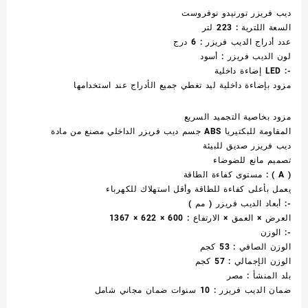
ديب فريزر تورنيدو نوفروست
السعة اللترية : 223 لتر
عدد أدراج الديب فريزر : 6 درج
لون الديب فريزر : أسود
إضاءة داخلية LED :-
مزود بإضاءة داخلية ليد تغطي جميع الأدراج عند استخدامها
مزود بخاصية التجميد السريع
جسم ديب فريزر الداخلي مصنع ﻣﻦ ﻣﺎدة ABS المقاومة للبكتيريا
ديب فريزر صديق للبيئة
تصميم مانع للضوضاء
مستوى كفاءة الطاقة : ( A )
يعمل بأعلى كفاءة للطاقة وأقل استهلاك للكهرباء
أبعاد الديب فريزر ( مم ) :-
العرض × العمق × الارتفاع : 600 × 622 × 1367
الوزن :-
الوزن الصافي : 53 كجم
الوزن الإجمالي : 57 كجم
بلد المنشأ : مصر
ضمان الديب فريزر : 10 سنوات ضمان مجاني شامل