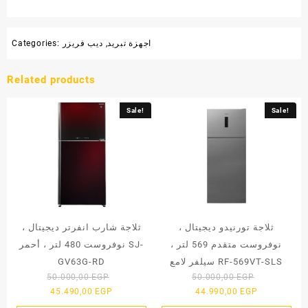
اجهزة تبريد
,
ديب فريزر
Categories:
Related products
Sale!
Sale!
ثلاجة تورنيدو ديجيتال ،
ثلاجة شارب انفرتر ديجيتال ،
نوفروست متقدم 569 لتر ،
نوفروست 480 لتر ، أحمر SJ-
سيلفر لامع RF-569VT-SLS
GV63G-RD
Original
Original
50.000,00
EGP
50.000,00
EGP
Current
price
Current
price
45.490,00
EGP
44.990,00
EGP
price
was:
price
was: