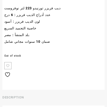
ديب فريزر تورنيدو 223 لتر نوفروست
was:
is:
عدد أدراج الديب فريزر : 6 درج
26.000,00 EGP.
23.165,00 E
لون الديب فريزر : أسود
خاصية التجميد السريع
بلد المنشأ : مصر
ضمان 10 سنوات مجاني شامل
Out of stock
DESCRIPTION