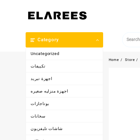
Skip
to
content
Category
Uncategorized
Home
Store
تكييفات
اجهزة تبريد
اجهزة منزليه صغيره
بوتاجازات
سخانات
شاشات تليفزيون