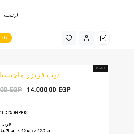
الرئيسيه
rch
Sale!
Sale!
ديب فريزر ماچيستا 6 در
Original
Current
,00
EGP
14.000,00
EGP
price
price
#LD260NPR00
was:
is:
اللون: 
15.000,00 EGP.
14.000,00 EGP.
الابعاد: 151 cm × 60 cm × 62.7 cm