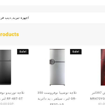
اجهزة تبريد
,
ديب فري
products
Sale!
Sale!
ثلاجة فريش 397لتر FNT-
ثلاجة توشيبا نوفروست 350
لتر ، سيلفر ، يد دائرية GR-
لتر ، استانلس RF-48T-ST
Original
00,00
EGP
41.
EF37-J-S