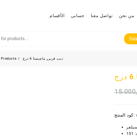
من نحن
تواصل معنا
حسابى
الأقسام
Sea
ديب فريزر ماچيستا 6 درج
Products
ج
15.000
كود المنتج:
سيلفر