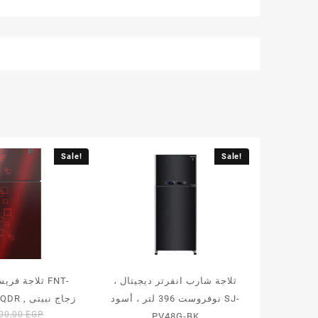
Sale!
Sale!
ثلاجة شارب انفرتر ديجيتال ،
نوفروست 396 لتر ، أسود SJ-
MR470YGQDR , زجاج نبيتى
Original
300,00
EGP
PV48G-BK