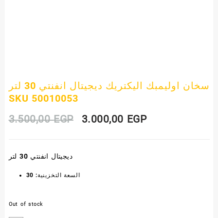
سخان اوليمبك اليكتريك ديجيتال انفنتي 30 لتر
SKU 50010053
Original
Current
3.500,00
EGP
3.000,00
EGP
price
price
ديجيتال انفنتي 30 لتر
was:
is:
السعة التخزينية: 30
3.500,00 EGP.
3.000,00 EGP.
Out of stock