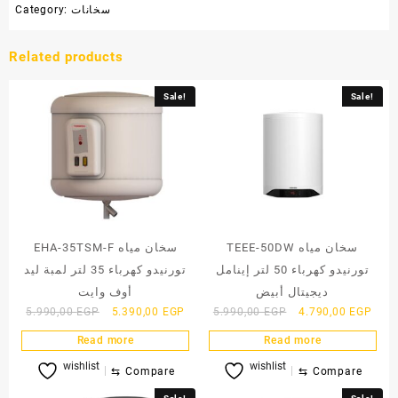
Category:
سخانات
Related products
Sale!
Sale!
TEEE-50DW سخان مياه
EHA-35TSM-F سخان مياه
تورنيدو كهرباء 50 لتر إينامل
تورنيدو كهرباء 35 لتر لمبة ليد
ديجيتال أبيض
أوف وايت
Original
Current
Original
Curr
5.990,00
EGP
5.390,00
EGP
5.990,00
EGP
4.790,00
EGP
price
price
price
price
Read more
Read more
was:
is:
was:
is:
wishlist
wishlist
5.990,00 EGP.
5.390,00 EGP.
5.990,00 EGP.
4.79
⇆
Compare
⇆
Compare