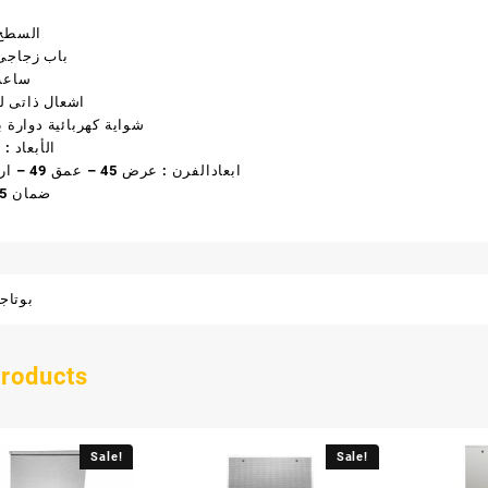
السطح 
باب زجاجى
ساعة
اشعال ذاتى ل
شواية كهربائية دوارة ب
الأبعاد : 60 – 60
ابعادالفرن : عرض 45 – عمق 49 – ارتفاع 35
ضمان 5 سنوات
بوتاج
products
Sale!
Sale!