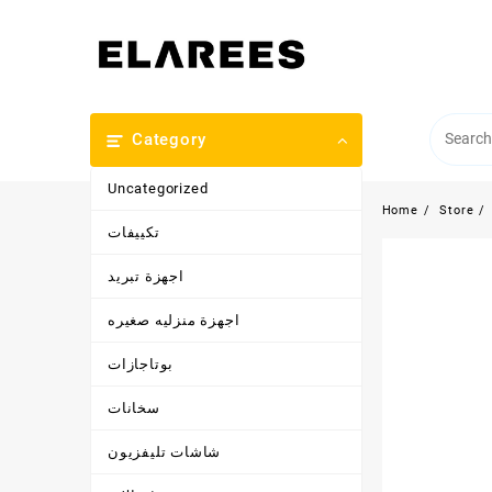
Skip
to
content
Category
Uncategorized
Home
Store
تكييفات
اجهزة تبريد
اجهزة منزليه صغيره
بوتاجازات
سخانات
شاشات تليفزيون