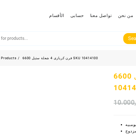
من نحن
تواصل معنا
حسابى
الأقسام
Sea
فرن كريازى 4 شعلة ستيل 6600 SKU 10414100
Products
فرن كريازى 4 شعلة ستيل 6600 SKU
1041
10.000
مبيه
زدوج