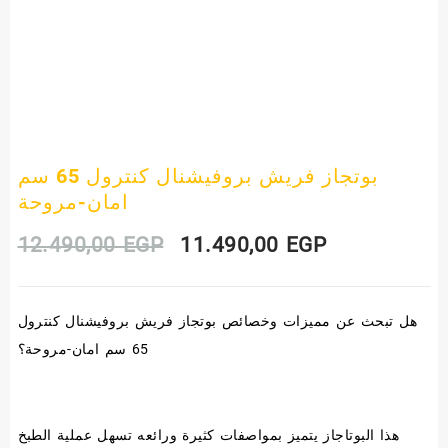
بوتجاز فريش بروفيشنال كنترول 65 سم
امان-مروحة
Original
Current
12.490,00
EGP
11.490,00
EGP
price
price
هل تبحث عن مميزات وخصائص بوتجاز فريش بروفيشنال كنترول
was:
is:
65 سم امان-مروحة؟
12.490,00 EGP.
11.490,00 E
هذا البوتاجاز يتميز بمواصفات كثيرة ورائعه تسهل عملية الطبخ