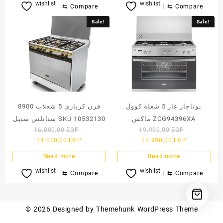
wishlist
wishlist
20.990,00 EGP.
20.000,00 E
⇆
Compare
⇆
Compare
Sale!
Sale!
بوتاجاز غاز 5 شعلة كوول
8900 فرن كريازى 5 شعلات
ماكس ZCG94396XA
ستانلس ستيل SKU 10532130
Original
Original
16.000,00
EGP
19.990,00
EGP
Current
price
Current
price
14.000,00
EGP
17.990,00
EGP
price
was:
price
was:
Read more
Read more
is:
16.000,00 EGP.
is:
19.990,00 
wishlist
wishlist
14.000,00 EGP.
17.990,00 E
⇆
Compare
⇆
Compare
© 2026
Designed by
Themehunk WordPress Theme