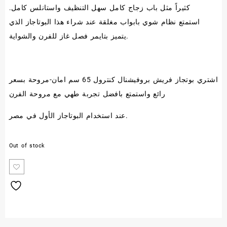
كثيراً مثل
باب زجاج كامل سهل التنظيف
و
استانلس كامل
.
استمتع
نظام شوي بابواب مغلقة
عند شراء هذا البوتاجاز الذي
.
يتميز
بتايمر
فصل غاز للفرن والشواية
اشتري بوتجاز فريش بروفيشنال كنترول 65 سم امان-مروحة بسعر
رائع واستمتع بافضل تجربة طهي مع
مروحة الفرن
عند استخدام البوتاجاز الأول في مصر.
Out of stock