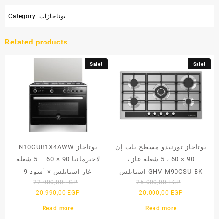
بوتاجازات
Category:
Related products
Sale!
Sale!
بوتاجاز تورنيدو مسطح بلت إن
N10GUB1X4AWW بوتاجاز
90 × 60 ، 5 شعلة غاز ،
لاجيرمانيا 90 × 60 – 5 شعلة
استانلس GHV-M90CSU-BK
غاز استانلس × أسود 9
Original
Original
22.000,00
EGP
25.000,00
EGP
Current
price
Current
price
20.990,00
EGP
20.000,00
EGP
price
was:
price
was:
Read more
Read more
is:
22.000,00 EGP.
is:
25.000,00 